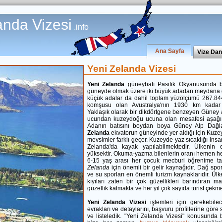
anda Vizesi
.info
Ana Sayfa
Vize Da
Yeni Zelanda Vizesi
Yeni Zelanda
güneybatı Pasifik Okyanusunda bi
güneyde olmak üzere iki büyük adadan meydana ge
küçük adalar da dahil toplam yüzölçümü 267.84
komşusu olan Avustralya'nın 1930 km kadar 
Yaklaşık olarak bir dikdörtgene benzeyen Güney 
ucundan kuzeydoğu ucuna olan mesafesi aşağı y
Adanın batısını boydan boya Güney Alp Dağla
Zelanda
ekvatorun güneyinde yer aldığı için Kuz
mevsimler farklı geçer. Kuzeyde yaz sıcaklığı insa
Zelanda'da kayak yapılabilmektedir. Ülkenin 
yüksektir. Okuma-yazma bilenlerin oranı hemen h
6-15 yaş arası her çocuk mecburi öğrenime tab
Zelanda
için önemli bir gelir kaynağıdır. Dağ spor
ve su sporları en önemli turizm kaynaklarıdır. Ülke
kıyıları zaten bir çok güzellikleri barındıran m
güzellik katmakta ve her yıl çok sayıda turist çekme
Yeni Zelanda Vizesi
işlemleri için gerekebilec
evrakları ve detaylarını, başvuru profillerine göre s
ve listeledik. "Yeni Zelanda Vizesi" konusunda 