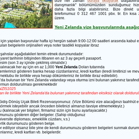
bize her zaman
buraya tıklayarak
ulaşabilirs
danışmanlık" bölümümüzden sunduğumuz hiz
daha fazla bilgi alabilirsiniz. Bize direkt u
telefonumuz 0 312 467 1001 pbx. tir. En kıs
üzere.
Yeni Zelanda vize başvurularında aşağıd
için yapılan başvurular hafta içi hergün sabah 9:00-12:00 saatleri arasında kabul e
n belgelerin orijinalleri veya noter tasdikli kopyalar ibraz
şahıslar aşağıdakileri temin etmek durumundadır:
yaret tarihinin bitişinden itibaren en az 3 ay geçerli pasaport.
esim (son 3 ay içinde çekilmiş olmalıdır.)
kalınacak her ay için en az 1,000
Yeni Zelanda
Doları tutarında
lemlerinizi gösteren banka hesap cüzdanlarınız, kredi kartları (kredi limitinizi ve mev
ektubu ile birlikte veya hesap dökümleriniz ile birlikte ibraz edilebilir).
a
'da bulunan bir Yeni Zelanda vatandaşı veya oturma izni bulunan yakınınız tarafın
formun doldurulması gerekmektedir
NZIS1025
arı ile birlikte Yeni Zelanda'da bulunan yakınınız tarafından eksiksiz olarak dolduru
Gidiş-Dönüş Uçak Bileti Rezervasyonunuz. (Vize Bölümü vize alacağınızı taahhüt et
 görmek isteyebilir ancak önceden biletinizi almanızı tavsiye etmemekteyiz.)
 (kalınacak yer bilgileri, firmamız sizin için bunu ayarlayacaktır.)
umunuzu gösteren diğer belgeler. (Sahip olduğunuz
iversite diploması, emeklilik cüzdanı, v.s.)
kerlik durumunuzu gösteren belge.
 ediliyor olsanız bile yine de kendi durumunuzu gösteren belgeleri sunmak durum
rınız, kredi kartları vb. belgelerdir.