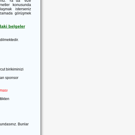
iniz. Ya da "vize
metler konusunda
laşmak isterseniz
a zamada görüşmek
aki belgeler
dilmektedir.
cut birikiminizi
dan sponsor
lması
tikten
undasınız. Bunlar