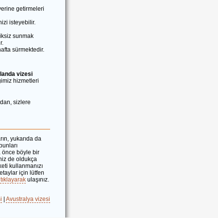
erine getirmeleri
i isteyebilir.
siksiz sunmak
r.
afta sürmektedir.
landa vizesi
miz hizmetleri
dan, sizlere
rın, yukarıda da
bunları
a önce böyle bir
niz de oldukça
eti kullanmanızı
taylar için lütfen
tıklayarak
ulaşınız.
i
|
Avustralya vizesi