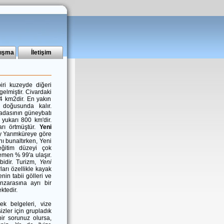
nışma
İletişim
ri kuzeyde diğeri
lmiştir. Civardaki
4 km2dir. En yakın
doğusunda kalır.
adasının güneybatı
ukarı 800 km'dir.
rı örtmüştür.
Yeni
ey Yarımküreye göre
nı bunaltırken, Yeni
eğitim düzeyi çok
emen % 99'a ulaşır.
idir. Turizm,
Yeni
ları özellikle kayak
nin tabii gölleri ve
anzarasına ayrı bir
ktedir.
ek belgeleri, vize
izler için grupladık
bir sorunuz olursa,