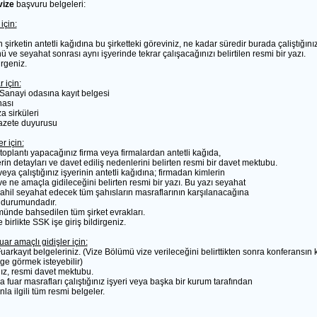
vize
başvuru belgeleri:
için:
n şirketin antetli kağıdına bu şirketteki göreviniz, ne kadar süredir burada çaliştığını
 ve seyahat sonrası aynı işyerinde tekrar çalışacağınızı belirtilen resmi bir yazı.
irgeniz.
 için:
e Sanayi odasına kayıt belgesi
hası
a sirküleri
Gazete duyurusu
r için:
toplantı yapacağınız firma veya firmalardan antetli kağıda,
rin detayları ve davet ediliş nedenlerini belirten resmi bir davet mektubu.
veya çalıştığınız işyerinin antetli kağıdına; firmadan kimlerin
ve ne amaçla gidileceğini belirten resmi bir yazı. Bu yazı seyahat
 dahil seyahat edecek tüm şahısların masraflarının karşılanacağına
k durumundadır.
münde bahsedilen tüm şirket evrakları.
birlikte SSK işe giriş bildirgeniz.
ar amaçlı gidişler için:
arkayıt belgeleriniz. (Vize Bölümü vize verileceğini belirttikten sonra konferansın 
lge görmek isteyebilir)
nız, resmi davet mektubu.
 fuar masrafları çalıştığınız işyeri veya başka bir kurum tarafından
la ilgili tüm resmi belgeler.