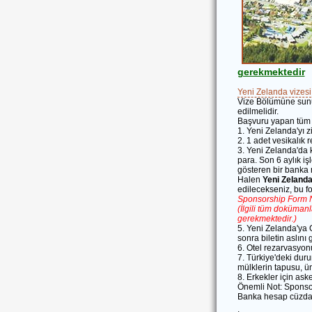
gerekmektedir
Yeni Zelanda vizesi
Vize Bölümüne sunula
edilmelidir.
Başvuru yapan tüm 
1. Yeni Zelanda'yı zi
2. 1 adet vesikalık r
3. Yeni Zelanda'da 
para. Son 6 aylık iş
gösteren bir banka m
Halen
Yeni Zeland
edilecekseniz, bu 
Sponsorship Form 
(İlgili tüm dokümanl
gerekmektedir.)
5. Yeni Zelanda'ya 
sonra biletin aslını
6. Otel rezarvasyonu
7. Türkiye'deki dur
mülklerin tapusu, ün
8. Erkekler için as
Önemli Not: Sponsor
Banka hesap cüzdanla