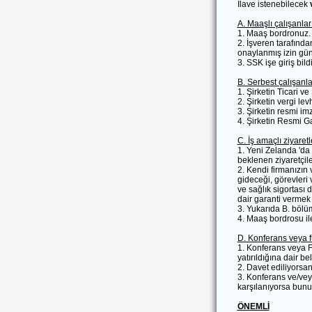
İlave istenebilecek
A. Maaşlı çalışanlar 
1. Maaş bordronuz.
2. İşveren tarafında
onaylanmış izin günü
3. SSK işe giriş bild
B. Serbest çalışanlar
1. Şirketin Ticari v
2. Şirketin vergi lev
3. Şirketin resmi imz
4. Şirketin Resmi 
C. İş amaçlı ziyaretle
1. Yeni Zelanda 'da 
beklenen ziyaretçile
2. Kendi firmanızın 
gideceği, görevleri 
ve sağlık sigortası
dair garanti verme
3. Yukarıda B. bölü
4. Maaş bordrosu ile 
D. Konferans veya fu
1. Konferans veya Fu
yatırıldığına dair be
2. Davet ediliyorsa
3. Konferans ve/veya
karşılanıyorsa bunun
ÖNEMLİ