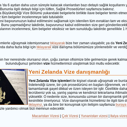
 'da 6 aydan daha uzun süreyle kalacak olanlardan bazı detaylı sağlık koşullarını y
 Bununla ilgili detaylı bilgi için lütfen, Sağlık Prosedürleri sayfamıza bakınız.
 Büyükelçiliği Vize Bölümü yukarıdaki belgelerle birlikte ilave belgeler temin etmeniz
üm belgeler incelenmeye tabi tutulabilir.
zesi başvurunuzun kabul edilmesini sağlamak için istenilen tüm evrakları tam ve ek
 Bunu yapmadığınız takdirde, başvurunuz kabul edilmeden size geri gönderilecekti
larının incelenmesi, tüm belgeler eksiksiz ve tam sunulduğu takdirde genellikle 1 h
emlerle uğraşmak istemiyorsanız
tıklayarak
bize her zaman ulaşabilir, ya da
Yeni Ze
da daha fazla bilgi için
tıklayarak
vize danışma bölümümüze yönlenebilir ve verdiği
nin her neresinde olursanız olun, çoğu zaman ofisimize bile gelmenize gerek kalma
bulunduğunuz şehirden
vize
hizmetlerimizi ulaştırmak bizi mutlu edecektir.
Yeni Zelanda Vize danışmanlığı
Yeni Zelanda Vize işlemleri
ile kişisel olarak uğraşmak ve bunla
listelendiği üzere, bir çok prosedürünü en baştan öğrenmek, ve 
tamamlamak gayet dikkat ve özen isteyen bir iştir. Özellikle dah
tecrübeniz yok sa, yanlış yapma ve kendinizi tekrarlama ihtimali
yüksektir. O nedenle size, konusunda uzman bir danışmanlık şirk
kesinlikle öneriyoruz. Vize danışmanlık hizmetimiz ile ilgili tüm de
tıklayınız,
ya da bire bir konuşmak için iletişim sayfamıza
buraya 
izle yardımcı olmak bizi memnun edecektir.
Macaristan Vizesi
|
Çek Vizesi
|
Yunanistan vizesi
|
Italya vizes