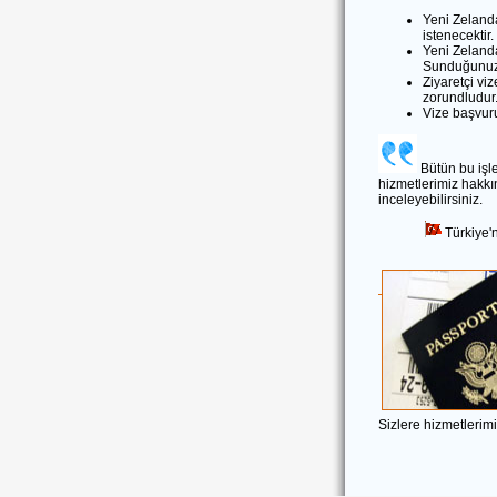
Yeni Zelanda
istenecektir.
Yeni Zelanda
Sunduğunuz t
Ziyaretçi vi
zorundludur.
Vize başvuru
Bütün bu işl
hizmetlerimiz hakkın
inceleyebilirsiniz.
Türkiye'
Sizlere hizmetlerim